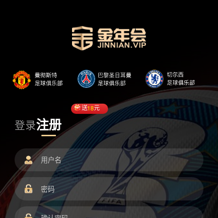
送
18
元
注册
登录