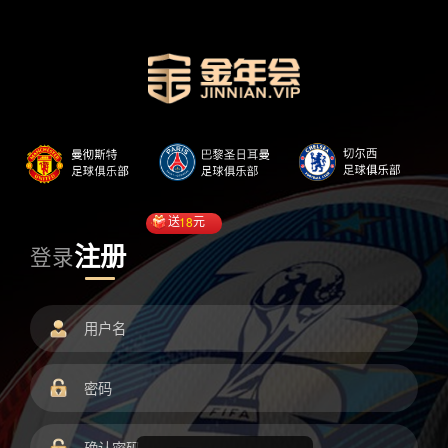
送
18
元
注册
登录