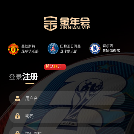
送
18
元
注册
登录