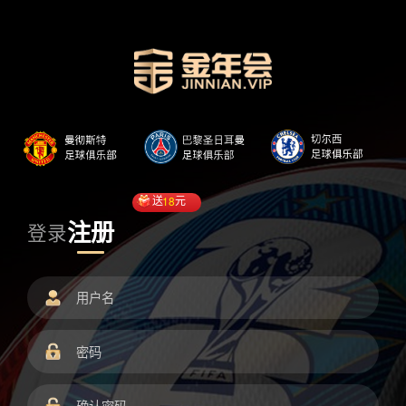
送
18
元
注册
登录