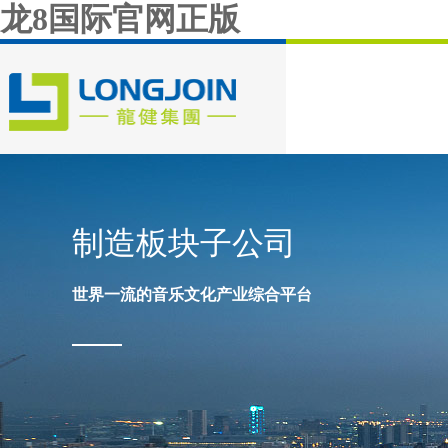
龙8国际官网正版
专业扩声
公广扩声
剧场剧院
主题公园
专业影城
机场车站
娱乐酒吧
客运码头
投资者
产业
集团
交流
商学
体育场馆
轨道交通
豪宅影院
商场学校
制造板块子公司
走进
教堂会堂
星级酒店
广电应用
游乐场所
世界一流的音乐文化产业综合平台
地产项目