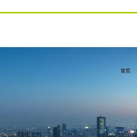
文化传媒
代理销售
制造板块
最新课程
董事局成员
龙8国际官网正版动
商务合作
大型演出
专业音响
录音制作
电声乐器
态
集团介绍
音乐教育
钢琴销售
研发板块
师资力量
关系
布局
动态
互动
校
传媒唱片
公广设备
录音设备
集团荣誉
首页
学校介绍
龙8国际官网正
DJ设备
版
图说龙8国际官
专业扩声
公广扩声
版
剧场剧院
主题公园
专业影城
机场车站
走进龙
投
产
集
交
娱乐酒吧
客运码头