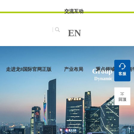
交流互动
设计研发
生产制造
销售板块
学员分享
龙8国际官网正版公
行业新闻
招贤纳士
文化板块
经典课程回顾
组织架构
媒体报道
联系龙8国际官网正
DSP研发
电路制造
EN
键盘研发
塑胶制造
告
版
领路人
集团文化
乐器研发
音箱制造
教学现场
学校宗旨
家用音响研发
钢琴制造
监听音响研发
发展历程
社会责任
走进龙8国际官网正版
产业布局
重点领域
商
Group
经典课程回顾
客服
云系统研发
Dynamic
网正
组织架构
文化传媒
代理销售
设
回顶
集团介绍
制造板块
最新课程
董事局成员
龙8国际官网正版动
商务合作
大型演出
专业音响
D
态
录音制作
电声乐器
键
集团荣誉
研发板块
师资力量
8国际官网正
资者关系
业布局
团动态
流互动
商学校
音乐教育
钢琴销售
乐