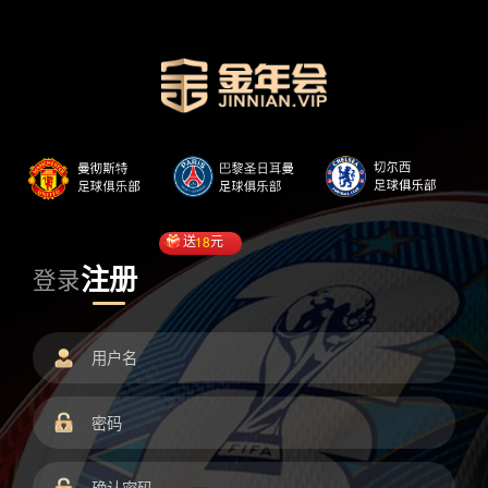
送
18
元
注册
登录