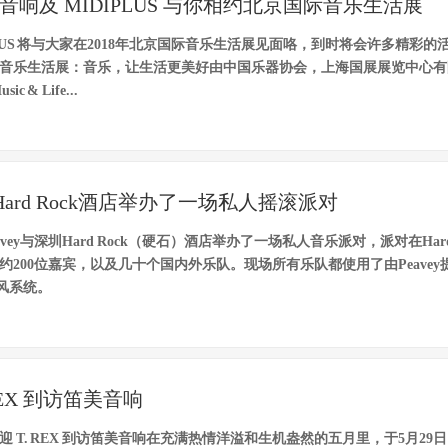
美音响及 MIDIPLUS 与你相约北京国际音乐生活展
PLUS 将与大家在2018年北京国际音乐生活展见面咯，到时将会许多精
音乐生活展：音乐，让生活更美好由中国乐器协会，上海国展展览中心有限
c & Life...
圳Hard Rock酒店举办了一场私人摇滚派对
Peavey与深圳Hard Rock（硬石）酒店举办了一场私人音乐派对，派对在Ha
00位嘉宾，以及几十个国内外乐队。现场所有乐队都使用了由Peavey提供的PVX
克风系统。
REX 到访笛美音响
 T. REX 到访笛美音响在充满热情洋溢和生机盎然的五月里，于5月29日，