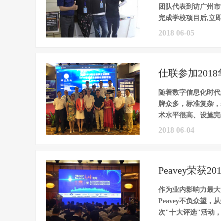
团队代表到访广州市笛
完成学校项目后,立即成立
2018 06-05
仕联参加201
随着数字信息化时代
牌众多，标准复杂，
术水平很高、设施完
2018 06-04
Peavey荣
作为业内影响力最大
Peavey不负众
次"十大评选"活动，