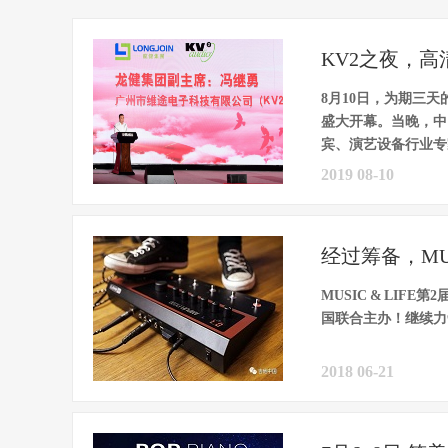
KV2之夜，高
8月10日，为期三天的
盛大开幕。当晚，中
宾、演艺设备行业专
2019 08-10
经过筹备，MU
MUSIC & LI
国联合主办！继续力
2018 06-21