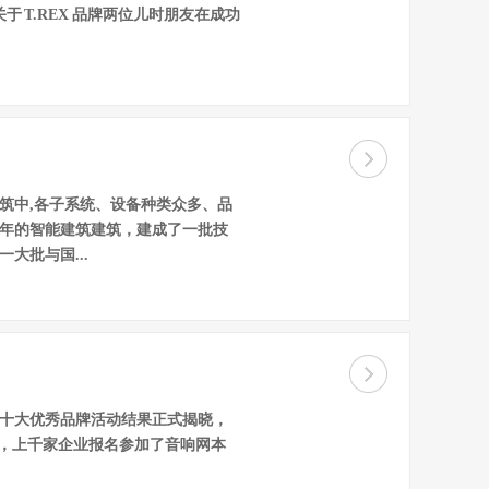
 T.REX 品牌两位儿时朋友在成功
筑中,各子系统、设备种类众多、品
年的智能建筑建筑，建成了一批技
大批与国...
选十大优秀品牌活动结果正式揭晓，
启动，上千家企业报名参加了音响网本