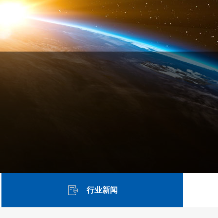
版
传媒唱片
公广设备
家
图说龙8国际官网正
学校介绍
录音设备
监
版
DJ设备
云
行业新闻